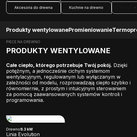
Akcesoria do drewna
Kuchnie na drewno
Piece na
Produkty wentylowane
Promieniowanie
Termopr
PIECE NA DREWNO
PRODUKTY WENTYLOWANE
Całe ciepło, którego potrzebuje Twój pokój.
Dzięki
potężnym, a jednocześnie cichym systemom
wentylacyjnym, regulowanym lub wyłączanym w
zależności od modelu, rozprowadzają ciepło szybko i
równomiernie, z prostym i intuicyjnym sterowaniem
za pomocą zaawansowanych systemów kontroli i
programowania.
Drewno
9.3 kW
Linia Evolution