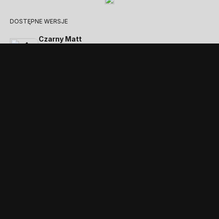
DOSTĘPNE WERSJE
Czarny Matt
Malowana okładzina stalowa
Ławka (opcjonalna)
Malowana okładzina stalowa
Ponadczasowa elegancja, która
przyciąga każde spojrzenie
WYPOSAŻENIE STANDARDOWE I AKCESORIA
Akcesoria i