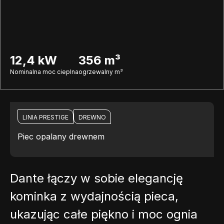
12,4 kW
356 m³
Nominalna moc cieplna
ogrzewalny m³
LINIA PRESTIGE
DREWNO
Piec opalany drewnem
Dante łączy w sobie elegancję
kominka z wydajnością pieca,
ukazując całe piękno i moc ognia