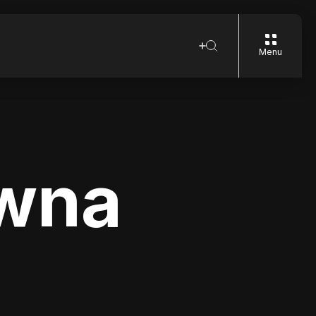
Menu
ewna