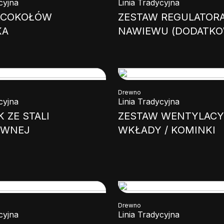
cyjna
Linia Tradycyjna
 COKOŁÓW
ZESTAW REGULATOR
KA
NAWIEWU (DODATKO
Drewno
cyjna
Linia Tradycyjna
K ZE STALI
ZESTAW WENTYLAC
EWNEJ
WKŁADY / KOMINKI
Drewno
cyjna
Linia Tradycyjna