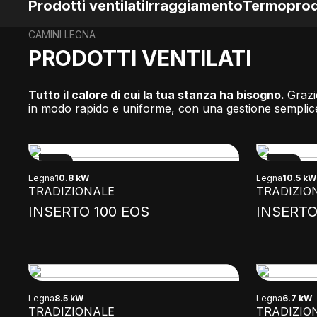
Prodotti ventilati
Irraggiamento
Termoprod
CAMINI LEGNA
PRODOTTI VENTILATI
Tutto il calore di cui la tua stanza ha bisogno.
Grazi
in modo rapido e uniforme, con una gestione semplice 
NEW
NEW
Legna
10.8 kW
Legna
10.5 kW
TRADIZIONALE
TRADIZIO
INSERTO 100 EOS
INSERTO
Legna
8.5 kW
Legna
6.7 kW
TRADIZIONALE
TRADIZIO