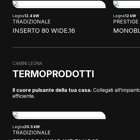
Legna
12.4 kW
Legna
12 kW
TRADIZIONALE
PRESTIGE
INSERTO 80 WIDE.16
MONOBL
CAMINI LEGNA
TERMOPRODOTTI
Il cuore pulsante della tua casa.
Collegati all’impian
efficiente.
Legna
20.5 kW
TRADIZIONALE