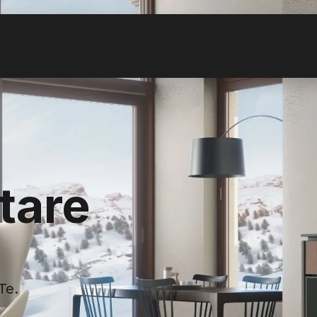
tare
Te.