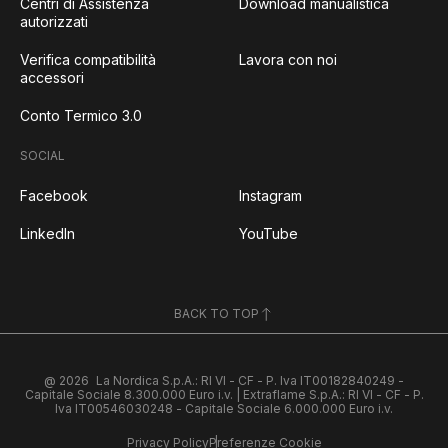
Centri di Assistenza
Download manualistica
autorizzati
Verifica compatibilità
Lavora con noi
accessori
Conto Termico 3.0
SOCIAL
Facebook
Instagram
LinkedIn
YouTube
BACK TO TOP
@ 2026
La Nordica S.p.A.: RI VI - CF - P. Iva IT00182840249 -
Capitale Sociale 8.300.000 Euro i.v. | Extraflame S.p.A.: RI VI - CF - P.
Iva IT00546030248 - Capitale Sociale 6.000.000 Euro i.v.
Privacy Policy
Preferenze Cookie