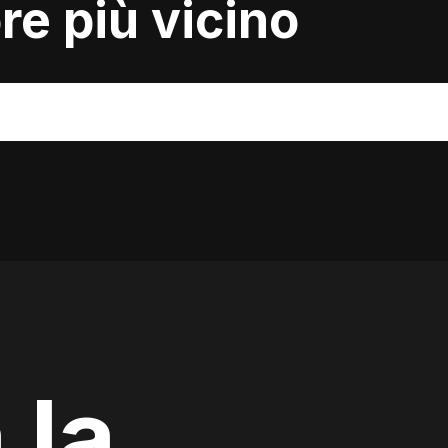
ore più vicino
 la