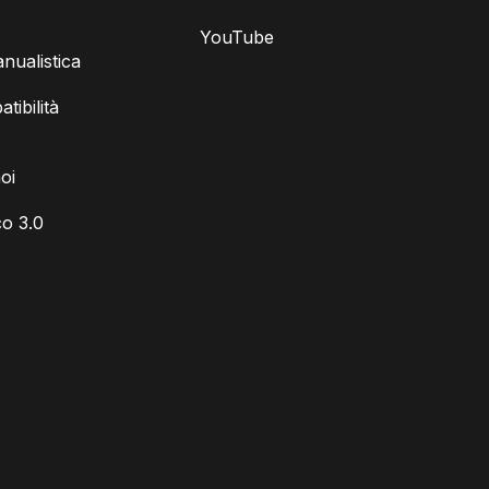
YouTube
ualistica
tibilità
oi
o 3.0