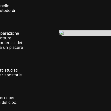
nello,
etodo di
reparazione
ottura
utentici dei
na un piacere
i studiati
er spostarle
perni per
 del cibo.