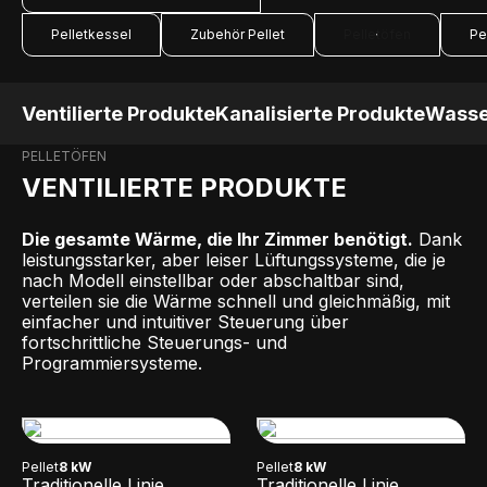
Pelletkessel
Zubehör Pellet
Pelletöfen
Pe
Ventilierte Produkte
Kanalisierte Produkte
Wasse
PELLETÖFEN
VENTILIERTE PRODUKTE
Die gesamte Wärme, die Ihr Zimmer benötigt.
Dank
leistungsstarker, aber leiser Lüftungssysteme, die je
nach Modell einstellbar oder abschaltbar sind,
verteilen sie die Wärme schnell und gleichmäßig, mit
einfacher und intuitiver Steuerung über
fortschrittliche Steuerungs- und
Programmiersysteme.
Pellet
8 kW
Pellet
8 kW
Traditionelle Linie
Traditionelle Linie