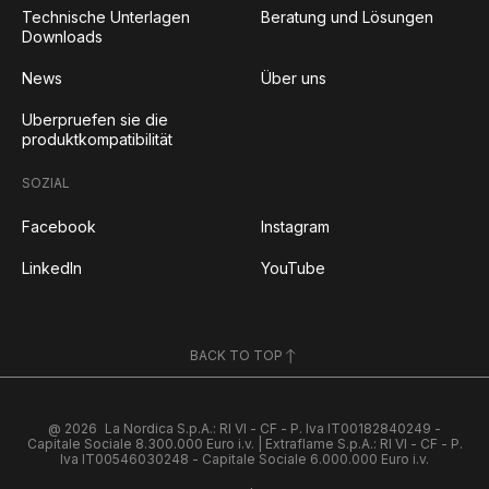
Technische Unterlagen
Beratung und Lösungen
Downloads
News
Über uns
Uberpruefen sie die
produktkompatibilität
SOZIAL
Facebook
Instagram
LinkedIn
YouTube
BACK TO TOP
@ 2026
La Nordica S.p.A.: RI VI - CF - P. Iva IT00182840249 -
Capitale Sociale 8.300.000 Euro i.v. | Extraflame S.p.A.: RI VI - CF - P.
Iva IT00546030248 - Capitale Sociale 6.000.000 Euro i.v.