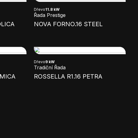
Dřevo
11.8 kW
Řada Prestige
LICA
NOVA FORNO.16 STEEL
Dřevo
9 kW
Tradiční Řada
AMICA
ROSSELLA R1.16 PETRA