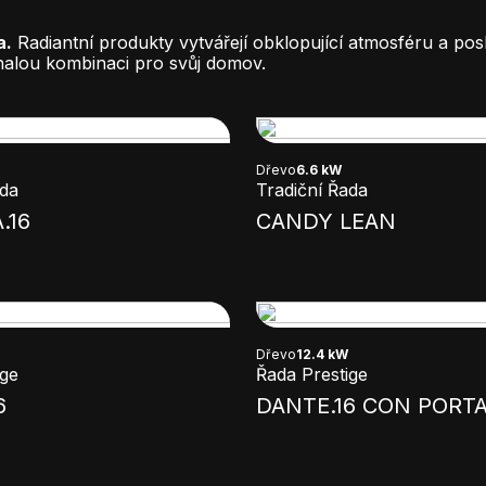
a.
Radiantní produkty vytvářejí obklopující atmosféru a pos
nalou kombinaci pro svůj domov.
Dřevo
6.6 kW
ada
Tradiční Řada
.16
CANDY LEAN
Dřevo
12.4 kW
ige
Řada Prestige
6
DANTE.16 CON PORT