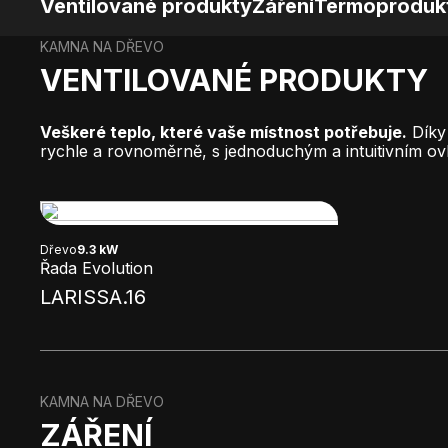
Ventilované produkty
Záření
Termoproduk
KAMNA NA DŘEVO
VENTILOVANÉ PRODUKTY
Veškeré teplo, které vaše místnost potřebuje.
Díky 
rychle a rovnoměrně, s jednoduchým a intuitivním ov
Dřevo
9.3 kW
Řada Evolution
LARISSA.16
KAMNA NA DŘEVO
ZÁŘENÍ