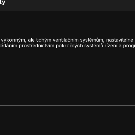
ty
výkonným, ale tichým ventilačním systémům, nastavitelné n
ládáním prostřednictvím pokročilých systémů řízení a pro