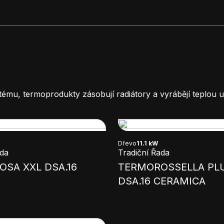
ému, termoprodukty zásobují radiátory a vyrábějí teplou u
Dřevo
11.1 kW
ada
Tradiční Řada
SA XXL DSA.16
TERMOROSSELLA PL
DSA.16 CERAMICA