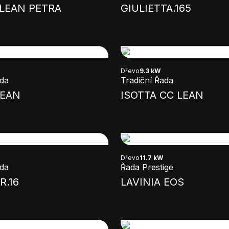
LEAN PETRA
GIULIETTA.165
Dřevo
9.3 kW
ada
Tradiční Řada
LEAN
ISOTTA CC LEAN
Dřevo
11.7 kW
ada
Řada Prestige
R.16
LAVINIA EOS