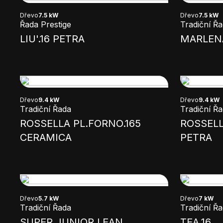
Dřevo
7.5 kW
Dřevo
7.5 kW
Řada Prestige
Tradiční Ř
LIU'.16 PETRA
MARLENA
Dřevo
9.4 kW
Dřevo
9.4 kW
Tradiční Řada
Tradiční Ř
ROSSELLA PL.FORNO.165
ROSSELL
CERAMICA
PETRA
Dřevo
5.7 kW
Dřevo
7 kW
Tradiční Řada
Tradiční Ř
SUPER JUNIOR LEAN
TEA.16