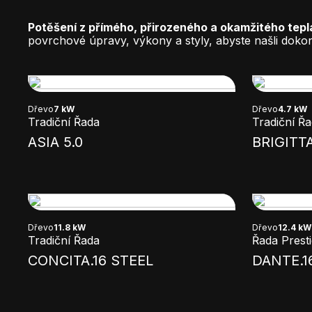
Potěšení z přímého, přirozeného a okamžitého tepl
povrchové úpravy, výkony a styly, abyste našli doko
Dřevo
7 kW
Dřevo
4.7 kW
Tradiční Řada
Tradiční Ř
ASIA 5.0
BRIGITTA
Dřevo
11.8 kW
Dřevo
12.4 kW
Tradiční Řada
Řada Prest
CONCITA.16 STEEL
DANTE.1