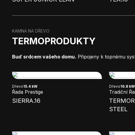
KAMNA NA DŘEVO
TERMOPRODUKTY
Buď srdcem vašeho domu.
Připojeny k topnému syst
Dřevo
15.4 kW
Dřevo
16.8 kW
Řada Prestige
Tradiční Ř
SIERRA.16
TERMORO
STEEL