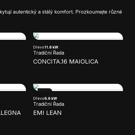
kytují autentický a stálý komfort. Prozkoumejte různé
Dřevo
11.8 kW
Tradiční Řada
CONCITA.16 MAIOLICA
NEW
Dřevo
6.6 kW
Tradiční Řada
ALEGNA
EMI LEAN