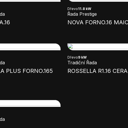
Dřevo
11.8 kW
ada
Řada Prestige
.16
NOVA FORNO.16 MAIO
Dřevo
9 kW
ada
Tradiční Řada
A PLUS FORNO.165
ROSSELLA R1.16 CER
ada