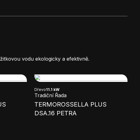
žitkovou vodu ekologicky a efektivně.
Dřevo
11.1 kW
Tradiční Řada
US
TERMOROSSELLA PLUS
DSA.16 PETRA