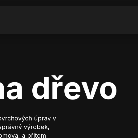
a dřevo
ovrchových úprav v
správný výrobek,
omova, a přitom