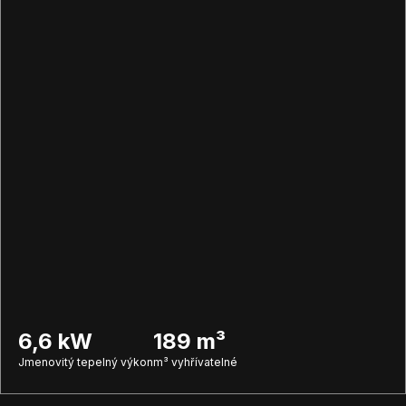
6,6 kW
189 m³
Jmenovitý tepelný výkon
m³ vyhřívatelné