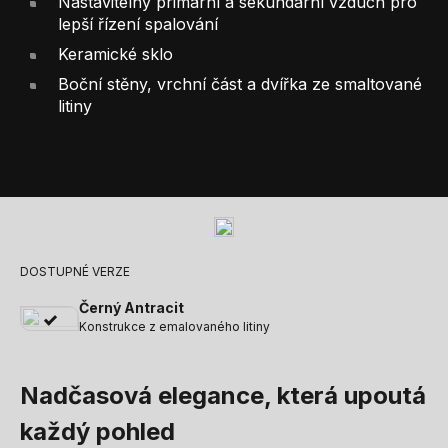
Nastavitelný primární a sekundární vzduch pro
lepší řízení spalování
Keramické sklo
Boční stěny, vrchní část a dvířka ze smaltované
litiny
DOSTUPNÉ VERZE
Černý Antracit
Konstrukce z emalovaného litiny
Nadčasová elegance, která upoutá
každý pohled