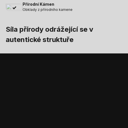
Přírodní Kámen
Obklady z přírodního kamene
Síla přírody odrážející se v
autentické struktuře
STANDARDNÍ VYBAVENÍ A PŘÍSLUŠENSTVÍ
Příslušenství a
standardní vybavení,
které doplňuje produkt