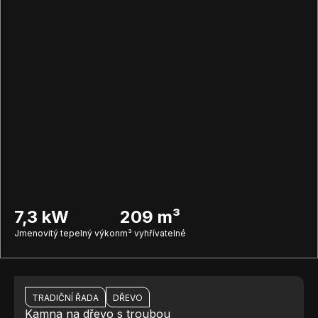
7,3 kW
209 m³
Jmenovitý tepelný výkon
m³ vyhřívatelné
TRADIČNÍ ŘADA
DŘEVO
Kamna na dřevo s troubou