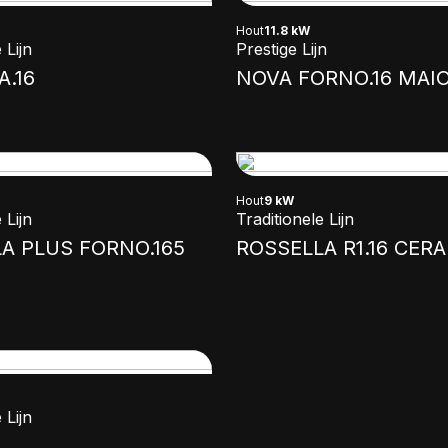
Hout
11.8 kW
 Lijn
Prestige Lijn
.16
NOVA FORNO.16 MAIO
Hout
9 kW
 Lijn
Traditionele Lijn
A PLUS FORNO.165
ROSSELLA R1.16 CER
 Lijn