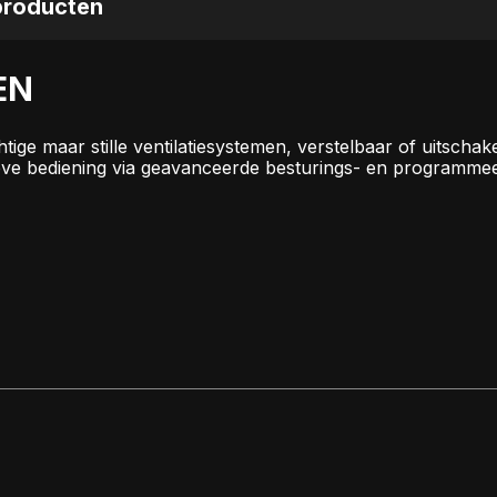
roducten
EN
tige maar stille ventilatiesystemen, verstelbaar of uitscha
tieve bediening via geavanceerde besturings- en programme