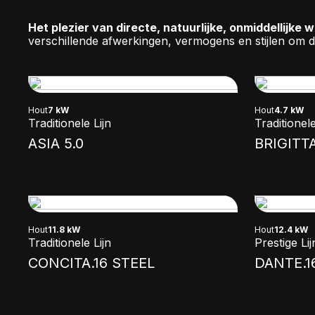
Het plezier van directe, natuurlijke, onmiddellijke 
verschillende afwerkingen, vermogens en stijlen om d
Hout
7 kW
Hout
4.7 kW
Traditionele Lijn
Traditionele
ASIA 5.0
BRIGITTA
Hout
11.8 kW
Hout
12.4 kW
Traditionele Lijn
Prestige Lij
CONCITA.16 STEEL
DANTE.1