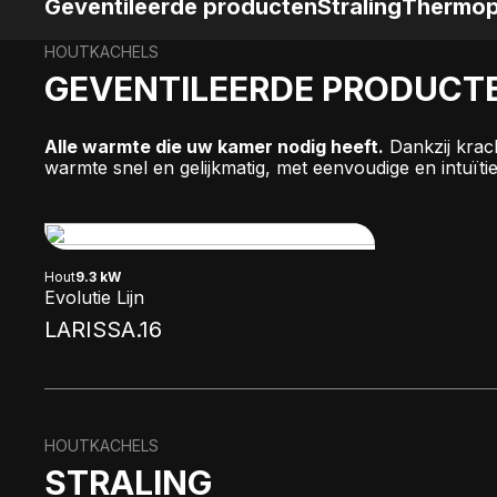
Geventileerde producten
Straling
Thermop
HOUTKACHELS
GEVENTILEERDE PRODUCT
Alle warmte die uw kamer nodig heeft.
Dankzij krach
warmte snel en gelijkmatig, met eenvoudige en intuï
Hout
9.3 kW
Evolutie Lijn
LARISSA.16
HOUTKACHELS
STRALING