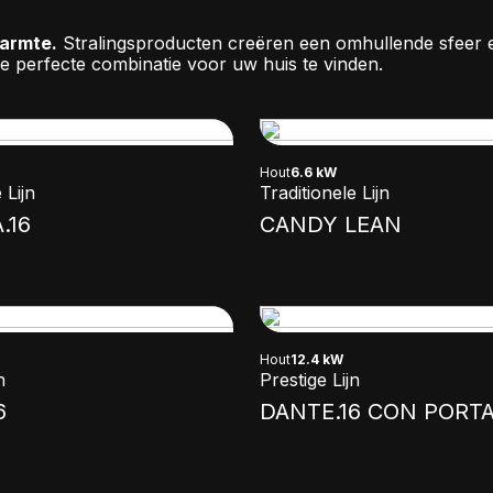
warmte.
Stralingsproducten creëren een omhullende sfeer e
e perfecte combinatie voor uw huis te vinden.
Hout
6.6 kW
 Lijn
Traditionele Lijn
.16
CANDY LEAN
Hout
12.4 kW
n
Prestige Lijn
6
DANTE.16 CON PORT