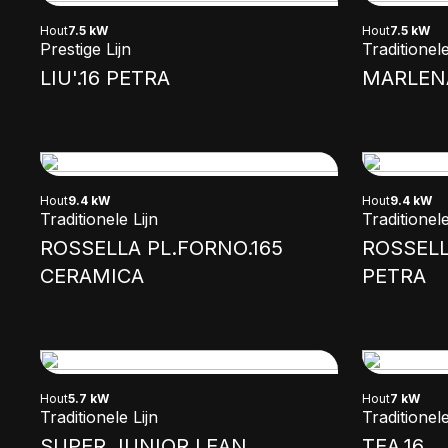
Hout
7.5 kW
Hout
7.5 kW
Prestige Lijn
Traditionele
LIU'.16 PETRA
MARLENA
Hout
9.4 kW
Hout
9.4 kW
Traditionele Lijn
Traditionele
ROSSELLA PL.FORNO.165
ROSSELL
CERAMICA
PETRA
Hout
5.7 kW
Hout
7 kW
Traditionele Lijn
Traditionele
SUPER JUNIOR LEAN
TEA.16