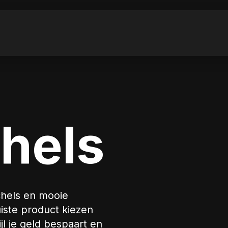
hels
chels en mooie
uiste product kiezen
wijl je geld bespaart en