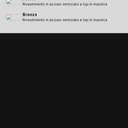
Rivestimento in acciaio verniciato e top in maiolica
Bronzo
Rivestimento in acciaio verniciato e top in maiolica
DOTAZIONI DI SERIE E OPTIONAL DEDICATI
Gli accessori e le
dotazioni di serie che
completano il prodotto