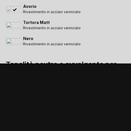
Avorio
Rivestimento in acciaio verniciato
Tortora Matt
Rivestimento in acciaio verniciato
Nero
Rivestimento in acciaio verniciato
Tonalità neutra e avvolgente per
una versatilità senza pari
DOTAZIONI DI SERIE E OPTIONAL DEDICATI
Gli accessori e le