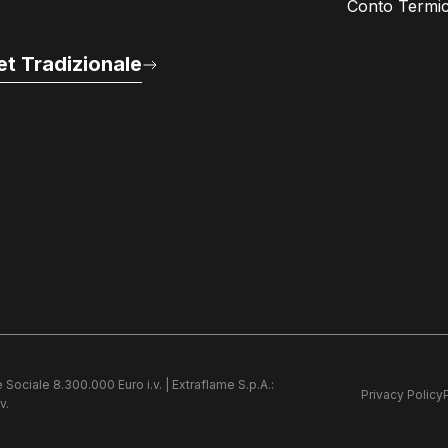
Conto Termic
t Tradizionale
 Sociale 8.300.000 Euro i.v. | Extraflame S.p.A.:
Privacy Policy
v.