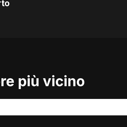
rto
ore più vicino