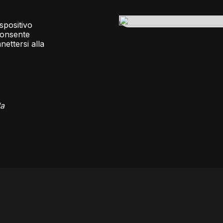
spositivo
 consente
ettersi alla
la