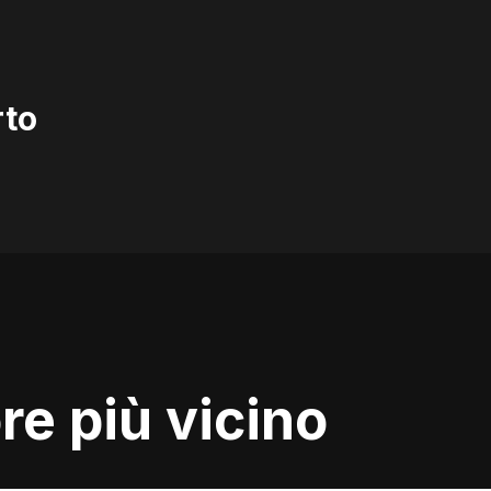
rto
ore più vicino