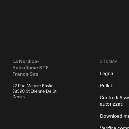
La Nordica-
SITEMAP
Extraflame STF
Legna
France Sas
Pellet
22 Rue Maryse Bastie
38590 St Etienne De St
Geoirs
Centri di Ass
autorizzati
Download man
Verifica compa