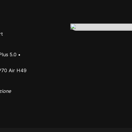
rt
lus 5.0 •
P70 Air H49
zione