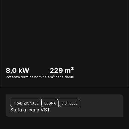
8,0 kW
229 m³
Potenza termica nominale
m³ riscaldabili
TRADIZIONALE
LEGNA
5 STELLE
Stufa a legna VST