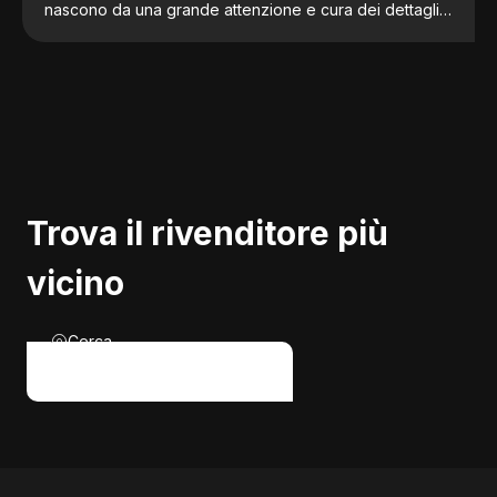
nascono da una grande attenzione e cura dei dettagli,
da una sapiente scelta dei materiali costruttivi e dalla
volontà di offrire apparecchi sempre più performanti ed
ecologici per il riscaldamento della tua casa.
Trova il rivenditore più
vicino
Cerca