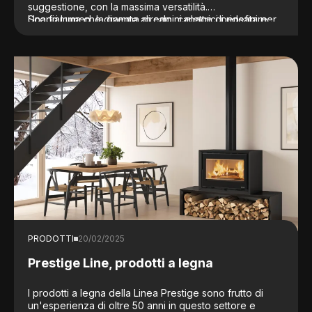
suggestione, con la massima versatilità.
Una fiamma che diventa arredo, capace di ridefinire
Scopri Lumen, la gamma di camini elettrici pensata per
l’eleganza della casa contemporanea.
adattarsi a spazi e progetti di interni molto diversi tra
loro. Scopri la configurazione più adatta a te.
PRODOTTI
20/02/2025
Prestige Line, prodotti a legna
I prodotti a legna della Linea Prestige sono frutto di
un'esperienza di oltre 50 anni in questo settore e