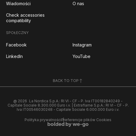
Wiadomości
O nas
Check accessories
compatibility
SPOŁECZNY
Facebook
Instagram
LinkedIn
YouTube
BACK TO TOP
@ 2026
La Nordica S.p.A.: RI VI - CF - P. Iva IT00182840249 -
Capitale Sociale 8.300.000 Euro i.v. | Extraflame S.p.A.: RI VI - CF - P.
Iva IT00546030248 - Capitale Sociale 6.000.000 Euro i.v.
Polityka prywatności
Preferencje plików Cookies