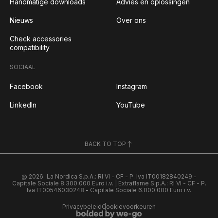
Handmatige downloads
Advies en oplossingen
Nieuws
Over ons
Check accessories
compatibility
SOCIAAL
Facebook
Instagram
LinkedIn
YouTube
BACK TO TOP
@ 2026
La Nordica S.p.A.: RI VI - CF - P. Iva IT00182840249 -
Capitale Sociale 8.300.000 Euro i.v. | Extraflame S.p.A.: RI VI - CF - P.
Iva IT00546030248 - Capitale Sociale 6.000.000 Euro i.v.
Privacybeleid
Cookievoorkeuren