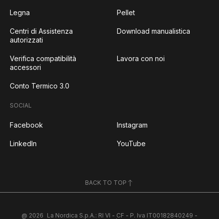
Legna
Pellet
Centri di Assistenza
Download manualistica
autorizzati
Verifica compatibilità
Lavora con noi
accessori
Conto Termico 3.0
SOCIAL
Facebook
Instagram
LinkedIn
YouTube
BACK TO TOP
@ 2026
La Nordica S.p.A.: RI VI - CF - P. Iva IT00182840249 -