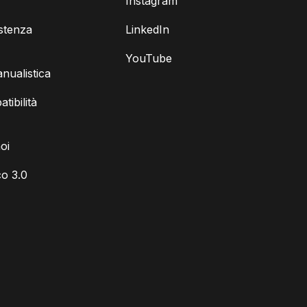
Instagram
istenza
LinkedIn
YouTube
ualistica
tibilità
oi
o 3.0