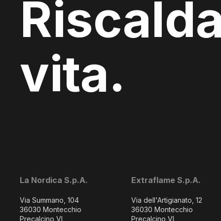
Riscalda
vita.
La Nordica S.p.A.
Extraflame S.p.A.
Via Summano, 104
Via dell'Artigianato, 12
36030 Montecchio
36030 Montecchio
Precalcino VI
Precalcino VI