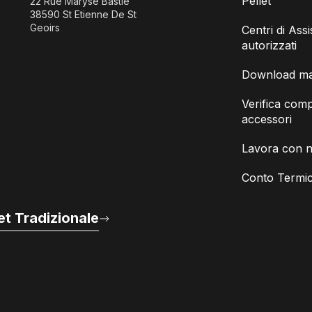
Pellet
22 Rue Maryse Bastie
38590 St Etienne De St
Geoirs
Centri di Ass
autorizzati
Download man
Verifica compa
accessori
Lavora con n
Conto Termic
t Tradizionale