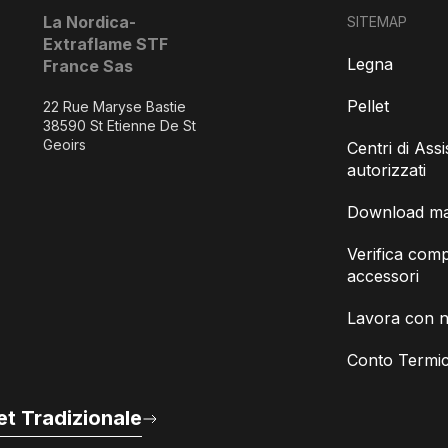
La Nordica-
SITEMAP
Extraflame STF
Legna
France Sas
Pellet
22 Rue Maryse Bastie
38590 St Etienne De St
Geoirs
Centri di Ass
autorizzati
Download man
Verifica compa
accessori
Lavora con n
Conto Termic
t Tradizionale