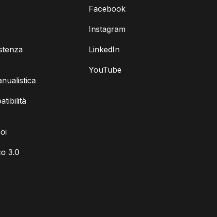
Facebook
Instagram
istenza
LinkedIn
YouTube
ualistica
tibilità
oi
o 3.0