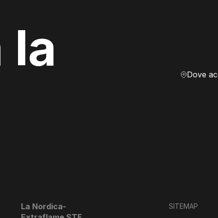
 la
La Nordica-
SITEMAP
Extraflame STF