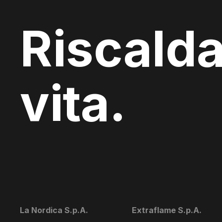
Riscalda
vita.
La Nordica S.p.A.
Extraflame S.p.A.