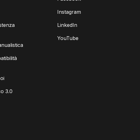
Instagram
istenza
LinkedIn
YouTube
ualistica
tibilità
oi
o 3.0