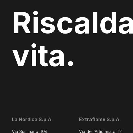
Riscalda
vita.
La Nordica S.p.A.
Extraflame S.p.A.
Via Summano, 104
Via dell'Artigianato, 12