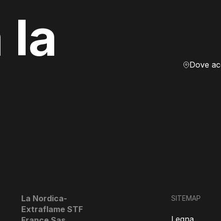
 la
La Nordica-
SITEMAP
Extraflame STF
Legna
France Sas