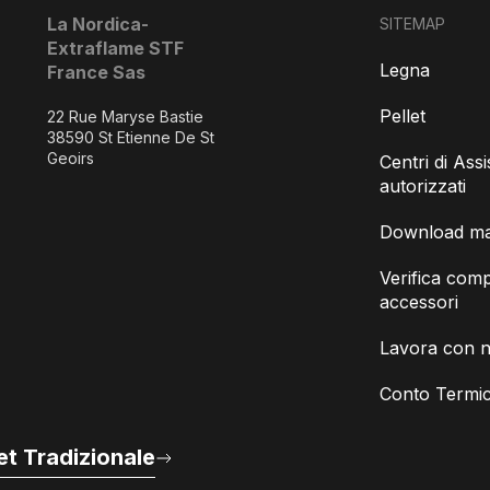
La Nordica-
SITEMAP
Extraflame STF
Legna
France Sas
Pellet
22 Rue Maryse Bastie
38590 St Etienne De St
Geoirs
Centri di Ass
autorizzati
Download man
Verifica compa
accessori
Lavora con n
Conto Termic
t Tradizionale