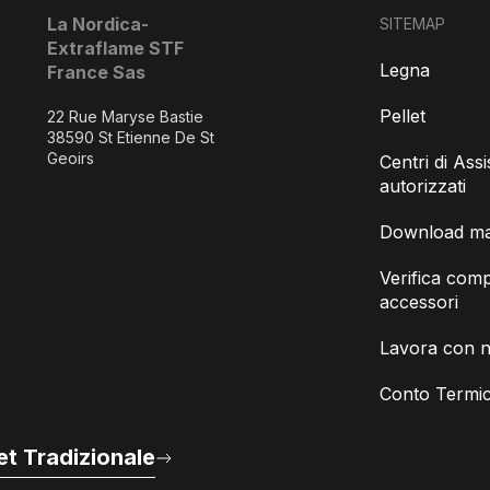
La Nordica-
SITEMAP
Extraflame STF
Legna
France Sas
Pellet
22 Rue Maryse Bastie
38590 St Etienne De St
Geoirs
Centri di Ass
autorizzati
Download man
Verifica compa
accessori
Lavora con n
Conto Termic
t Tradizionale