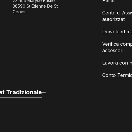
Pellet
22 Rue Maryse Bastie
38590 St Etienne De St
Geoirs
Centri di Ass
autorizzati
Download man
Verifica compa
accessori
Lavora con n
Conto Termic
t Tradizionale