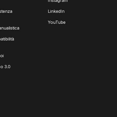
Instagram
istenza
LinkedIn
YouTube
ualistica
tibilità
oi
o 3.0