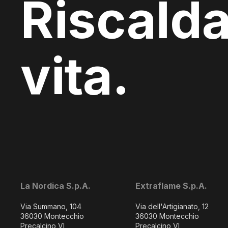
Riscalda
vita.
La Nordica S.p.A.
Extraflame S.p.A.
Via Summano, 104
Via dell'Artigianato, 12
36030 Montecchio
36030 Montecchio
Precalcino VI
Precalcino VI