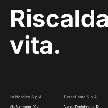
Riscalda
vita.
La Nordica S.p.A.
Extraflame S.p.A.
Via Summano, 104
Via dell'Artigianato, 12