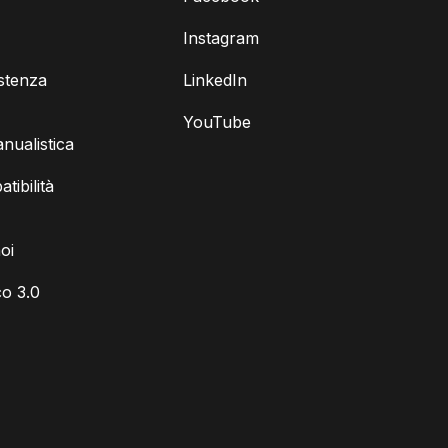
Instagram
istenza
LinkedIn
YouTube
ualistica
tibilità
oi
o 3.0