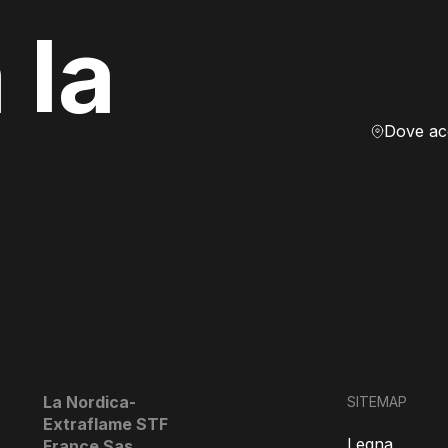
 la
La Nordica-
SITEMAP
Extraflame STF
Legna
France Sas