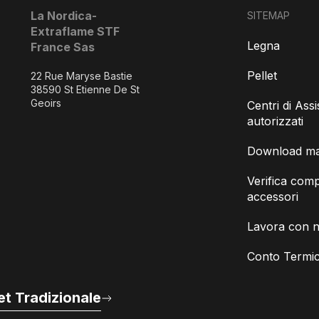
La Nordica-
SITEMAP
Extraflame STF
Legna
France Sas
Pellet
22 Rue Maryse Bastie
38590 St Etienne De St
Geoirs
Centri di Ass
autorizzati
Download man
Verifica compa
accessori
Lavora con n
Conto Termic
t Tradizionale