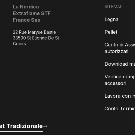
La Nordica-
SITEMAP
Extraflame STF
Legna
France Sas
Pellet
22 Rue Maryse Bastie
38590 St Etienne De St
Geoirs
Centri di Ass
autorizzati
Download man
Verifica compa
accessori
Lavora con n
Conto Termic
t Tradizionale