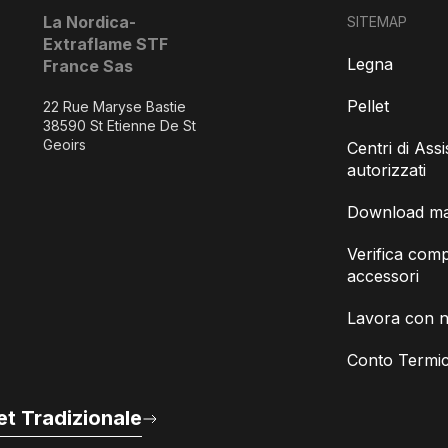
La Nordica-
SITEMAP
Extraflame STF
Legna
France Sas
Pellet
22 Rue Maryse Bastie
38590 St Etienne De St
Geoirs
Centri di Ass
autorizzati
Download man
Verifica compa
accessori
Lavora con n
Conto Termic
t Tradizionale