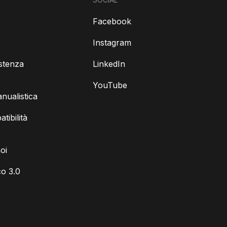
Facebook
Instagram
istenza
LinkedIn
YouTube
ualistica
tibilità
oi
o 3.0