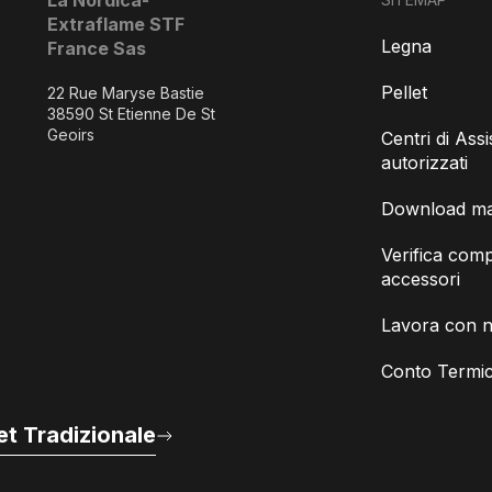
La Nordica-
Extraflame STF
Legna
France Sas
Pellet
22 Rue Maryse Bastie
38590 St Etienne De St
Geoirs
Centri di Ass
autorizzati
Download man
Verifica compa
accessori
Lavora con n
Conto Termic
t Tradizionale