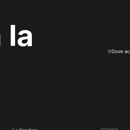
 la
SITEMAP