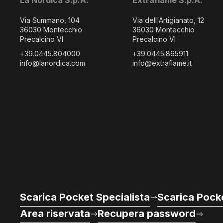
La Nordica S.p.A.
Extraflame S.p.A.
Via Summano, 104
Via dell'Artigianato, 12
36030 Montecchio
36030 Montecchio
Precalcino VI
Precalcino VI
+39.0445.804000
+39.0445.865911
info@lanordica.com
info@extraflame.it
Scarica Pocket Specialista
Scarica Pocke
Area riservata
Recupera password