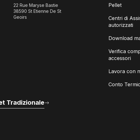
Pellet
22 Rue Maryse Bastie
38590 St Etienne De St
Geoirs
Centri di Ass
autorizzati
Download man
Verifica compa
accessori
Lavora con n
Conto Termic
t Tradizionale