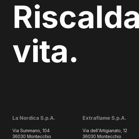
Riscalda
vita.
La Nordica S.p.A.
Extraflame S.p.A.
Via Summano, 104
Via dell'Artigianato, 12
36030 Montecchio
36030 Montecchio