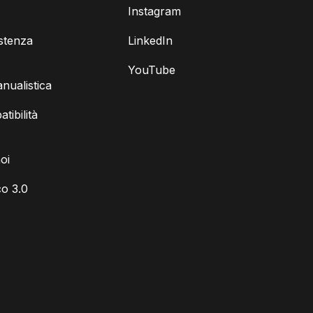
Instagram
istenza
LinkedIn
YouTube
ualistica
tibilità
oi
o 3.0