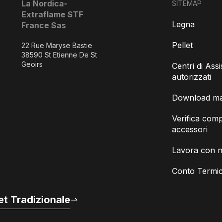
La Nordica-
SITEMAP
Extraflame STF
Legna
France Sas
Pellet
22 Rue Maryse Bastie
38590 St Etienne De St
Geoirs
Centri di Ass
autorizzati
Download man
Verifica compa
accessori
Lavora con n
Conto Termic
t Tradizionale