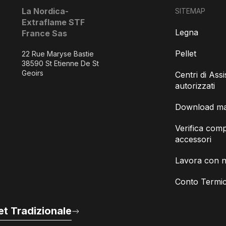
La Nordica-
SITEMAP
Extraflame STF
Legna
France Sas
Pellet
22 Rue Maryse Bastie
38590 St Etienne De St
Geoirs
Centri di Ass
autorizzati
Download man
Verifica compa
accessori
Lavora con n
Conto Termic
t Tradizionale