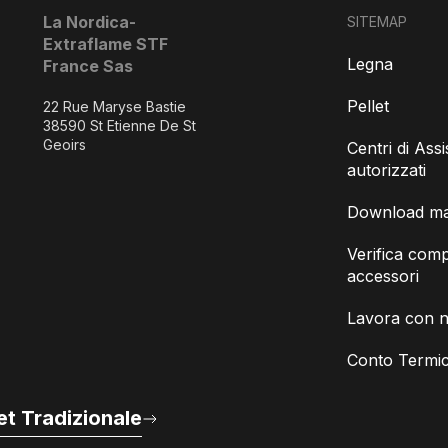
La Nordica-
SITEMAP
Extraflame STF
Legna
France Sas
Pellet
22 Rue Maryse Bastie
38590 St Etienne De St
Geoirs
Centri di Ass
autorizzati
Download man
Verifica compa
accessori
Lavora con n
Conto Termic
t Tradizionale