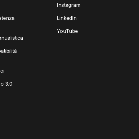
Instagram
istenza
LinkedIn
YouTube
ualistica
tibilità
oi
o 3.0