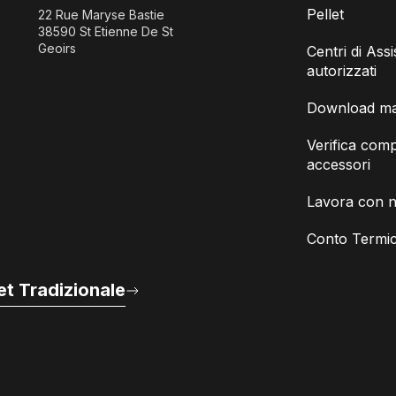
Pellet
22 Rue Maryse Bastie
38590 St Etienne De St
Geoirs
Centri di Ass
autorizzati
Download man
Verifica compa
accessori
Lavora con n
Conto Termic
t Tradizionale