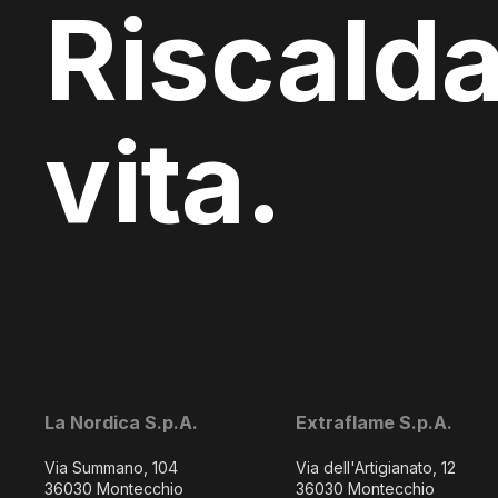
Riscalda
vita.
La Nordica S.p.A.
Extraflame S.p.A.
Via Summano, 104
Via dell'Artigianato, 12
36030 Montecchio
36030 Montecchio