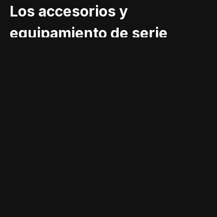
Los accesorios y
equipamiento de serie
que completan el
producto
DATOS TÉCNICOS
Especificaciones
técnicas