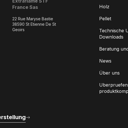
Extraflame STF
Holz
France Sas
Pellet
22 Rue Maryse Bastie
38590 St Etienne De St
Geoirs
Technische U
Downloads
Beratung un
News
Über uns
Uberpruefen 
produktkompat
rstellung