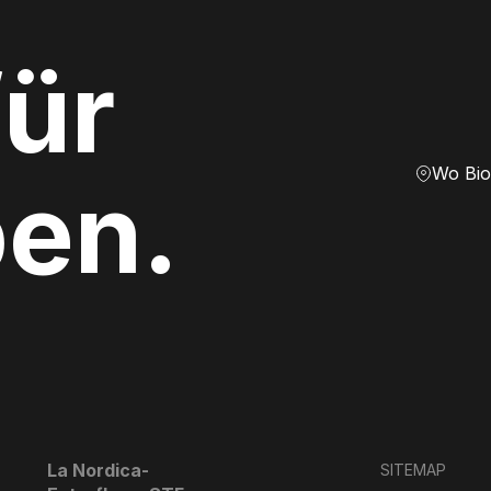
ür
Wo Bio
ben.
La Nordica-
SITEMAP