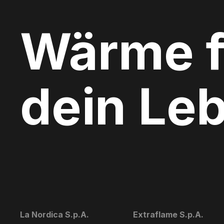
Wärme f
dein Le
La Nordica S.p.A.
Extraflame S.p.A.