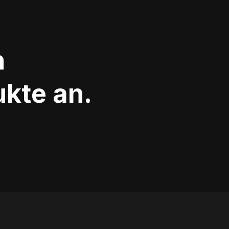
h
kte an.