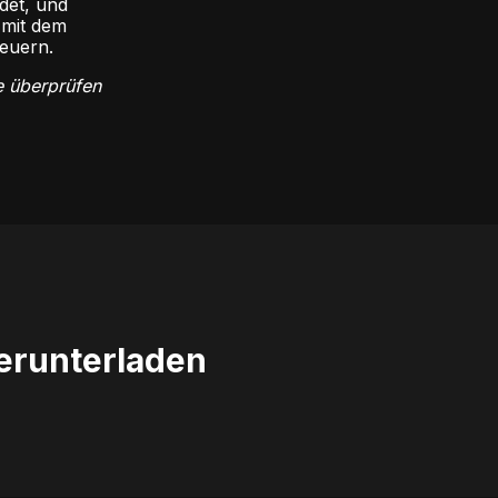
det, und
 mit dem
teuern.
e überprüfen
erunterladen