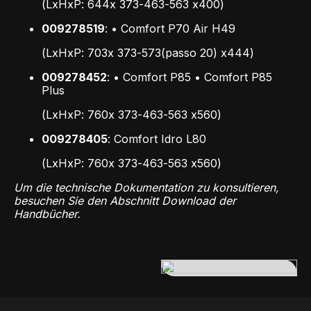
(LxHxP: 644x 373-463-563 x400)
009278519
: • Comfort P70 Air H49
(LxHxP: 703x 373-573(passo 20) x444)
009278452
: • Comfort P85 • Comfort P85
Plus
(LxHxP: 760x 373-463-563 x560)
009278405
: Comfort Idro L80
(LxHxP: 760x 373-463-563 x560)
Um die technische Dokumentation zu konsultieren,
besuchen Sie den Abschnitt Download der
Handbücher.