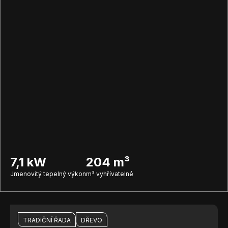
7,1 kW
204 m³
Jmenovitý tepelný výkon
m³ vyhřívatelné
TRADIČNÍ ŘADA
DŘEVO