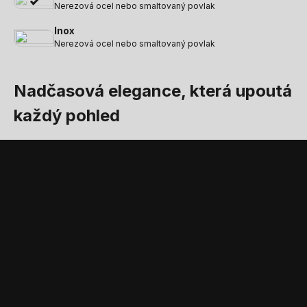
Nerezová ocel nebo smaltovaný povlak
Inox
Nerezová ocel nebo smaltovaný povlak
Nadčasová elegance, která upoutá
každý pohled
STANDARDNÍ VYBAVENÍ A PŘÍSLUŠENSTVÍ
Příslušenství a
standardní vybavení,
které doplňuje produkt