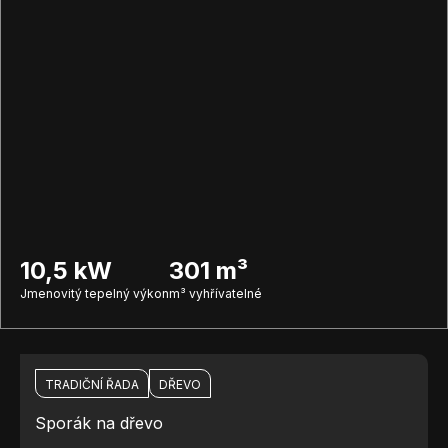
10,5 kW
301 m³
Jmenovitý tepelný výkon
m³ vyhřívatelné
TRADIČNÍ ŘADA
DŘEVO
Sporák na dřevo