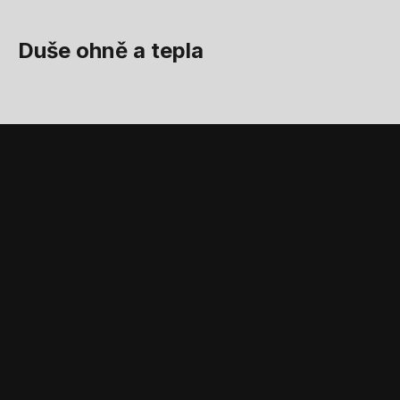
Duše ohně a tepla
STANDARDNÍ VYBAVENÍ A PŘÍSLUŠENSTVÍ
Příslušenství a
standardní vybavení,
které doplňuje produkt