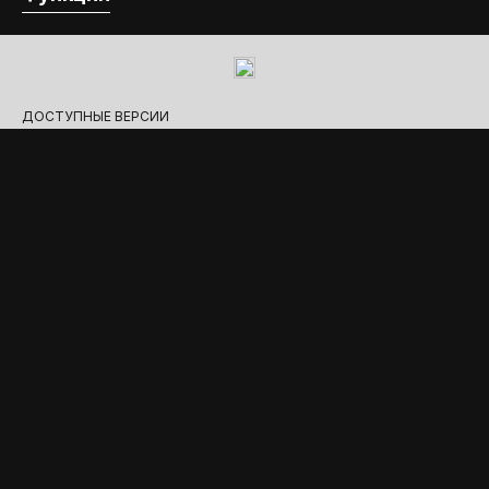
ДОСТУПНЫЕ ВЕРСИИ
Бронза
Отделка из окрашенной стали и закалённого стекла
ОГРАНИЧЕННЫЙ ЗАПАС
Белый
Отделка из окрашенной стали и закалённого стекла
ОГРАНИЧЕННЫЙ ЗАПАС
Теплый свет для вневременного
стиля