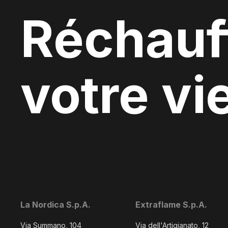
Réchauf
votre vi
La Nordica S.p.A.
Extraflame S.p.A.
Via Summano, 104
Via dell'Artigianato, 12