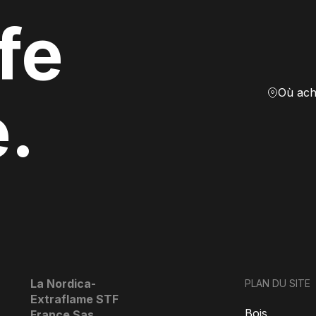
fe
Où ach
e.
La Nordica-
PLAN DU SITE
Extraflame STF
Bois
France Sas