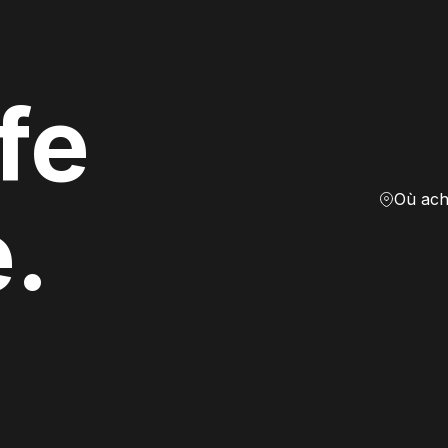
fe
Où ach
e.