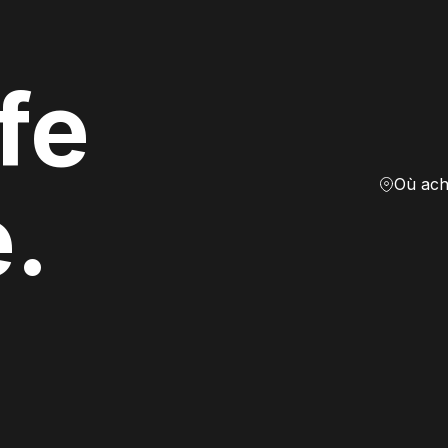
fe
Où ach
e.