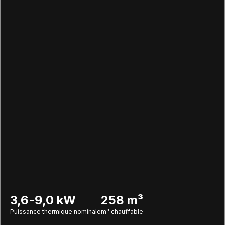
3,6-9,0 kW
258 m³
Puissance thermique nominale
m³ chauffable