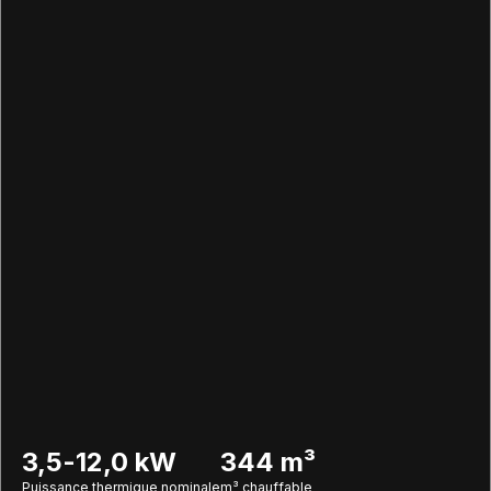
3,5-12,0 kW
344 m³
Puissance thermique nominale
m³ chauffable