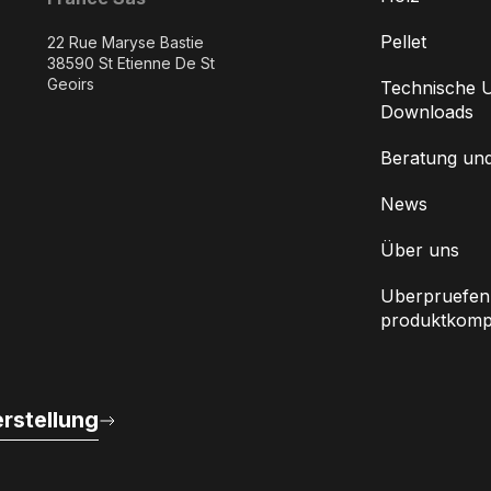
Pellet
22 Rue Maryse Bastie
38590 St Etienne De St
Geoirs
Technische U
Downloads
Beratung un
News
Über uns
Uberpruefen 
produktkompat
rstellung