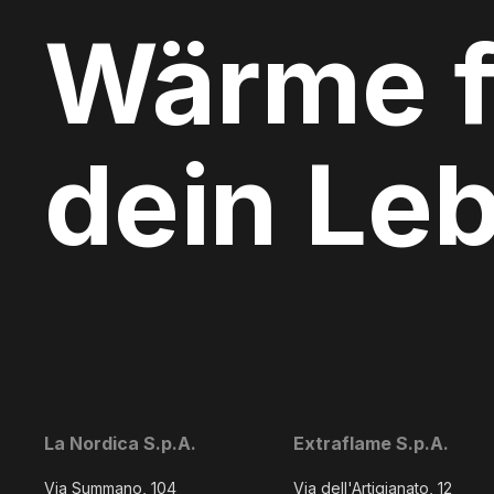
Wärme f
dein Le
La Nordica S.p.A.
Extraflame S.p.A.
Via Summano, 104
Via dell'Artigianato, 12