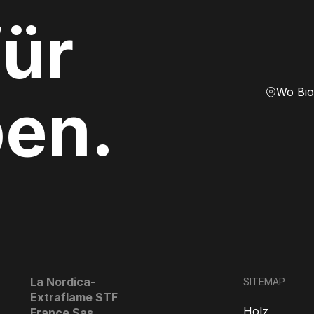
ür
Wo Bio
ben.
La Nordica-
SITEMAP
Extraflame STF
Holz
France Sas