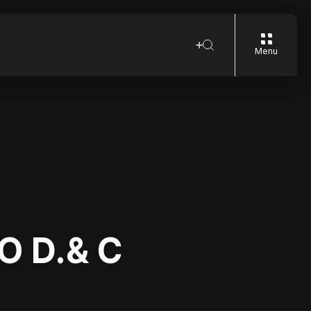
Menu
O D.& C